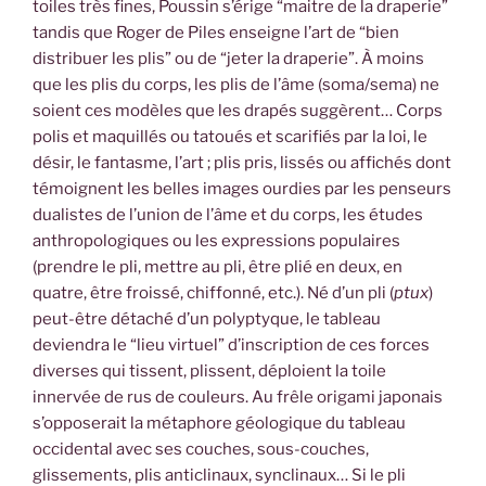
toiles très fines, Poussin s’érige “maitre de la draperie”
tandis que Roger de Piles enseigne l’art de “bien
distribuer les plis” ou de “jeter la draperie”. À moins
que les plis du corps, les plis de l’âme (soma/sema) ne
soient ces modèles que les drapés suggèrent… Corps
polis et maquillés ou tatoués et scarifiés par la loi, le
désir, le fantasme, l’art ; plis pris, lissés ou affichés dont
témoignent les belles images ourdies par les penseurs
dualistes de l’union de l’âme et du corps, les études
anthropologiques ou les expressions populaires
(prendre le pli, mettre au pli, être plié en deux, en
quatre, être froissé, chiffonné, etc.). Né d’un pli (
ptux
)
peut-être détaché d’un polyptyque, le tableau
deviendra le “lieu virtuel” d’inscription de ces forces
diverses qui tissent, plissent, déploient la toile
innervée de rus de couleurs. Au frêle origami japonais
s’opposerait la métaphore géologique du tableau
occidental avec ses couches, sous-couches,
glissements, plis anticlinaux, synclinaux… Si le pli