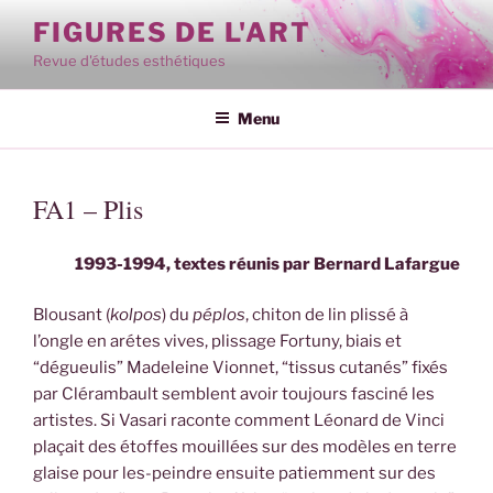
Aller
FIGURES DE L'ART
au
Revue d'études esthétiques
contenu
principal
Menu
FA1 – Plis
1993-1994, textes réunis par Bernard Lafargue
Blousant (
kolpos
) du
péplos
, chiton de lin plissé à
l’ongle en arétes vives, plissage Fortuny, biais et
“dégueulis” Madeleine Vionnet, “tissus cutanés” fixés
par Clérambault semblent avoir toujours fasciné les
artistes. Si Vasari raconte comment Léonard de Vinci
plaçait des étoffes mouillées sur des modèles en terre
glaise pour les-peindre ensuite patiemment sur des