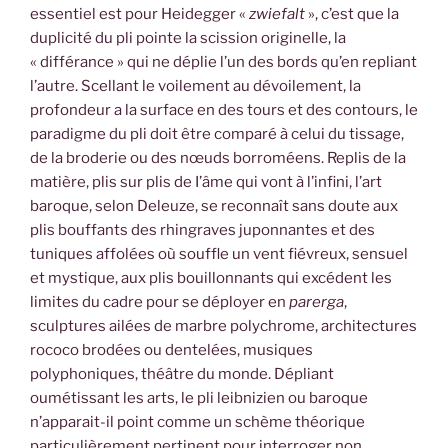
essentiel est pour Heidegger «
zwiefalt
», c’est que la
duplicité du pli pointe la scission originelle, la
« différance » qui ne déplie l’un des bords qu’en repliant
l’autre. Scellant le voilement au dévoilement, la
profondeur a la surface en des tours et des contours, le
paradigme du pli doit être comparé à celui du tissage,
de la broderie ou des nœuds borroméens. Replis de la
matière, plis sur plis de I’âme qui vont à l’infini, l’art
baroque, selon Deleuze, se reconnaît sans doute aux
plis bouffants des rhingraves juponnantes et des
tuniques affolées où souffle un vent fiévreux, sensuel
et mystique, aux plis bouillonnants qui excédent les
limites du cadre pour se déployer en
parerga
,
sculptures ailées de marbre polychrome, architectures
rococo brodées ou dentelées, musiques
polyphoniques, théâtre du monde. Dépliant
oumétissant les arts, le pli leibnizien ou baroque
n’apparait-il point comme un schème théorique
particulièrement pertinent pour interroger non