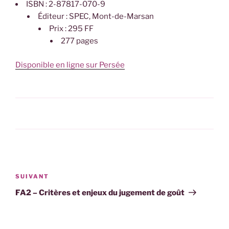
ISBN : 2-87817-070-9
Éditeur : SPEC, Mont-de-Marsan
Prix : 295 FF
277 pages
Disponible en ligne sur Persée
CATÉGORIES
Navigation
de
Article
SUIVANT
l’article
suivant
FA2 – Critères et enjeux du jugement de goût