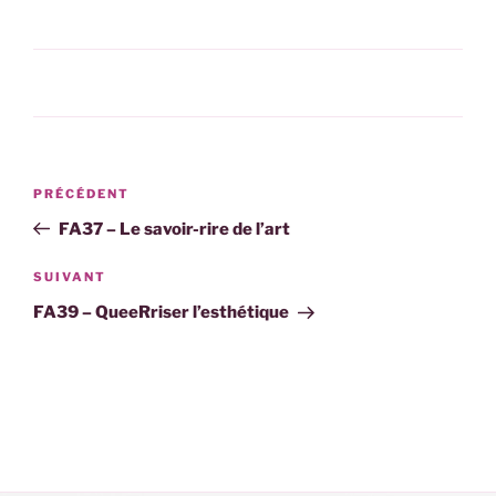
CATÉGORIES
Navigation
Article
PRÉCÉDENT
de
précédent
FA37 – Le savoir-rire de l’art
l’article
Article
SUIVANT
suivant
FA39 – QueeRriser l’esthétique