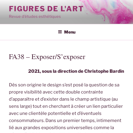
Aller
FIGURES DE L'ART
au
Revue d'études esthétiques
contenu
principal
Menu
FA38 – Exposer/S’exposer
2021, sous la direction de Christophe Bardin
Dès son origine le design s’est posé la question de sa
propre visibilité avec cette double contrainte
d’apparaître et d’exister dans le champ artistique (au
sens large) tout en cherchant à créer un lien particulier
avec une clientèle potentielle et d’éventuels
consommateurs. Dans un premier temps, intimement
lié aux grandes expositions universelles comme la